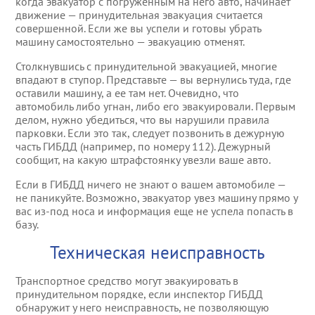
когда эвакуатор с погруженным на него авто, начинает
Эвакуатор во Фру
движение — принудительная эвакуация считается
совершенной. Если же вы успели и готовы убрать
машину самостоятельно — эвакуацию отменят.
Эвакуация автомо
Столкнувшись с принудительной эвакуацией, многие
впадают в ступор. Представьте — вы вернулись туда, где
Эвакуация автомо
оставили машину, а ее там нет. Очевидно, что
автомобиль либо угнан, либо его эвакуировали. Первым
Эвакуация автомо
делом, нужно убедиться, что вы нарушили правила
парковки. Если это так, следует позвонить в дежурную
часть ГИБДД (например, по номеру 112). Дежурный
Эвакуация автомо
сообщит, на какую штрафстоянку увезли ваше авто.
Если в ГИБДД ничего не знают о вашем автомобиле —
Эвакуация автомо
не паникуйте. Возможно, эвакуатор увез машину прямо у
вас из-под носа и информация еще не успела попасть в
Эвакуация автомо
базу.
Техническая неисправность
Транспортное средство могут эвакуировать в
принудительном порядке, если инспектор ГИБДД
обнаружит у него неисправность, не позволяющую