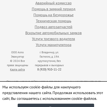
Аварийный комиссар
Помощь в зимний период
Помощь на бездорожье
Техническая помощь
Подвоз автозапчастей
Вскрытие автомобильных замков
Услуги трезвого водителя
Услуги манипулятора
ООО Алло
г. Владимир, ул.
Эвакуатор
Гастелло, д. 19А
© 2024 Все
круглосуточно, без
права защищены
перерывов и выходных
8 (920) 910-11-22
Карта сайта
Стоимость услуг на сайте указана для ознакомления и может отличаться от
реальной. Точную стоимость уточняйте у оператора при вызове эвакуатора
Мы используем cookie-файлы для наилучшего
представления нашего сайта. Продолжая использовать этот
сайт, Вы соглашаетесь с использованием cookie-файлов.