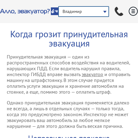
Владимир
Услуги эвакуации
Легковой эвакуат
Прикурить автом
Когда грозит принудительная
Другие услуги
Грузовой эвакуат
Аварийный комис
эвакуация
Эвакуация мототр
Помощь в зимний
Принудительная эвакуация — один из
распространенных способов воздействия на водителей,
нарушающих ПДД. Если водитель нарушил правила,
Эвакуация автобу
Помощь на бездо
инспектор ГИБДД вправе вызвать
эвакуатор
и отправить
машину на штрафстоянку. В этом случае придется
Эвакуация микроа
Техническая пом
оплатить услуги эвакуации и хранение автомобиля на
ГАЗелей
стоянке, а еще, помимо этого — оплатить штраф.
Подвоз автозапча
Однако принудительная эвакуация применяется далеко
Эвакуация джипо
не всегда, а лишь в отдельных случаях — только тогда,
внедорожников
когда это предусмотрено законом. Инспектор не может
Вскрытие автомо
эвакуировать ваш автомобиль за любое мелкое
нарушение — для этого должна быть веская причина.
Эвакуация спецте
Услуги трезвого в