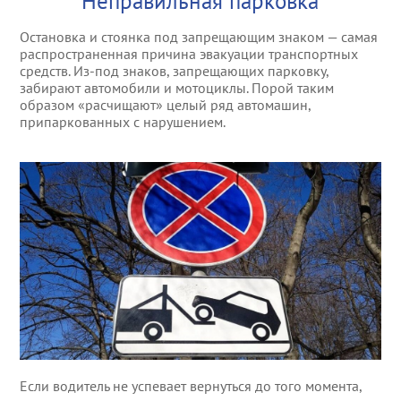
Неправильная парковка
Эвакуация тракто
Услуги манипулят
Остановка и стоянка под запрещающим знаком — самая
распространенная причина эвакуации транспортных
Эвакуация элитн
средств. Из-под знаков, запрещающих парковку,
забирают автомобили и мотоциклы. Порой таким
образом «расчищают» целый ряд автомашин,
Эвакуация квадр
припаркованных с нарушением.
Эвакуация снегох
Эвакуатор на тра
Эвакуатор на трас
Эвакуатор на трас
Эвакуатор в Октя
Эвакуатор в Лени
Если водитель не успевает вернуться до того момента,