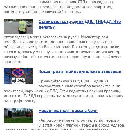
попадания в аварию. ДТП происходят по
Эвакуатор во Фру
разным причинам: плохое состояние дорожного покрытия,
погодные условия, человеческий фактор…
Эвакуация автомо
Остановил сотрудник ДПС (ГИБДД). Что
делать?
Эвакуация автомо
Автовладелец может оставаться за рулем. Инспектор сам
подойдет к водителю, он должен полностью представиться,
объяснить, почему он Вас остановил. По закону водитель может
Эвакуация автомо
спросить, почему машину затормозили, в случае если инспектор
почему-либо не захотел сам назвать причину остановки. Следует
знать, что
Эвакуация автомо
Когда грозит принудительная эвакуация
Эвакуация автомо
Принудительная эвакуация — один из
распространенных способов воздействия на
водителей, нарушающих ПДД. Если водитель нарушил правила,
Эвакуация автомо
инспектор ГИБДД вправе вызвать эвакуатор и отправить машину
на штрафстоянку.
Новая платная трасса в Сочи
«Автодор» начинает строительство первого
участка новой платной трассы в обход Адлера.
Трасса соединит Сочи и Горячий Ключ, и станет дублером