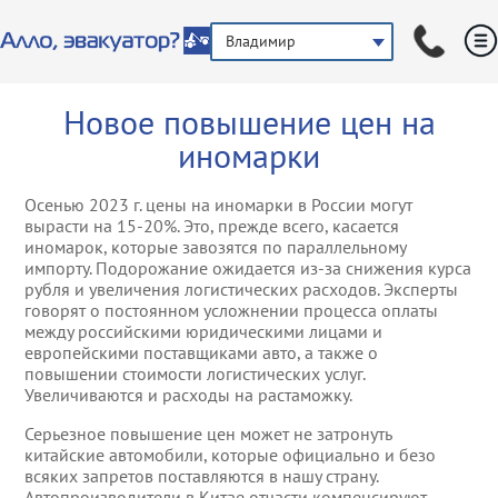
Владимир
Услуги эвакуации
Легковой эвакуат
Прикурить автом
Новое повышение цен на
Другие услуги
Грузовой эвакуат
Аварийный комис
иномарки
Эвакуация мототр
Помощь в зимний
Осенью 2023 г. цены на иномарки в России могут
вырасти на 15-20%. Это, прежде всего, касается
иномарок, которые завозятся по параллельному
Эвакуация автобу
Помощь на бездо
импорту. Подорожание ожидается из-за снижения курса
рубля и увеличения логистических расходов. Эксперты
Эвакуация микроа
Техническая пом
говорят о постоянном усложнении процесса оплаты
ГАЗелей
между российскими юридическими лицами и
европейскими поставщиками авто, а также о
Подвоз автозапча
повышении стоимости логистических услуг.
Эвакуация джипо
Увеличиваются и расходы на растаможку.
внедорожников
Вскрытие автомо
Серьезное повышение цен может не затронуть
китайские автомобили, которые официально и безо
Эвакуация спецте
Услуги трезвого в
всяких запретов поставляются в нашу страну.
Автопроизводители в Китае отчасти компенсируют