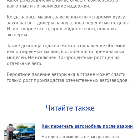
Эвакуация тракто
валютные и логистические издержки.
Услуги манипулят
Когда запасы машин, завезенных по «старому» курсу,
Эвакуация элитн
закончатся — дилеры начнут снова переписывать цены.
И это, скорее всего, произойдет осенью, полагают
эксперты.
Эвакуация квадр
Также до конца года возможно сокращение объемов
импортируемых машин, в особенности премиальных
Эвакуация снегох
моделей. Не исключен 30-процентный рост цен на
отдельные авто.
Эвакуатор на тра
Вероятное падение авторынка в стране может спасти
только рост производства отечественных автозаводов.
Эвакуатор на трас
Эвакуатор на трас
Читайте также
Эвакуатор в Октя
Как перегнать автомобиль после аварии
Эвакуатор в Лени
Ни один автомобиль не застрахован от