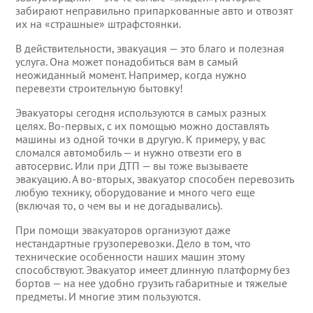
забирают неправильно припаркованные авто и отвозят
Эвакуатор во Фру
их на «страшные» штрафстоянки.
В действительности, эвакуация — это благо и полезная
Эвакуация автомо
услуга. Она может понадобиться вам в самый
неожиданный момент. Например, когда нужно
Эвакуация автомо
перевезти строительную бытовку!
Эвакуаторы сегодня используются в самых разных
Эвакуация автомо
целях. Во-первых, с их помощью можно доставлять
машины из одной точки в другую. К примеру, у вас
сломался автомобиль — и нужно отвезти его в
Эвакуация автомо
автосервис. Или при ДТП — вы тоже вызываете
эвакуацию. А во-вторых, эвакуатор способен перевозить
Эвакуация автомо
любую технику, оборудование и много чего еще
(включая то, о чем вы и не догадывались).
Эвакуация автомо
При помощи эвакуаторов организуют даже
нестандартные грузоперевозки. Дело в том, что
технические особенности наших машин этому
способствуют. Эвакуатор имеет длинную платформу без
бортов — на нее удобно грузить габаритные и тяжелые
предметы. И многие этим пользуются.