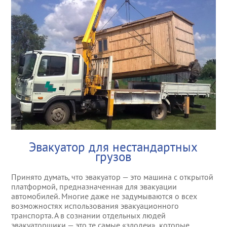
Эвакуация тракто
Услуги манипулят
Эвакуация элитн
Эвакуация квадр
Эвакуация снегох
Эвакуатор на тра
Эвакуатор на трас
Эвакуатор для нестандартных
грузов
Эвакуатор на трас
Принято думать, что эвакуатор — это машина с открытой
Эвакуатор в Октя
платформой, предназначенная для эвакуации
автомобилей. Многие даже не задумываются о всех
возможностях использования эвакуационного
Эвакуатор в Лени
транспорта. А в сознании отдельных людей
эвакуаторщики — это те самые «злодеи», которые