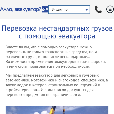
Владимир
Услуги эвакуации
Легковой эвакуат
Прикурить автом
Перевозка нестандартных грузов
Другие услуги
Грузовой эвакуат
Аварийный комис
с помощью эвакуатора
Эвакуация мототр
Помощь в зимний
Знаете ли вы, что с помощью эвакуатора можно
перевозить не только транспортные средства, но и
различные грузы, в том числе нестандартные…
Эвакуация автобу
Помощь на бездо
Возможности применения эвакуаторов весьма широки,
и этим стоит пользоваться при необходимости.
Эвакуация микроа
Техническая пом
ГАЗелей
Мы предлагаем
эвакуатор
для легковых и грузовых
автомобилей, мототехники и снегоходов, спецтехники, а
Подвоз автозапча
также лодок и катеров, строительных конструкций и
Эвакуация джипо
стройматериалов… И этим список доступных для
внедорожников
перевозки предметов не ограничивается.
Вскрытие автомо
Эвакуация спецте
Услуги трезвого в